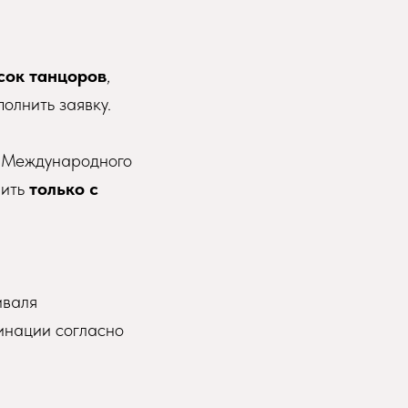
сок танцоров
,
олнить заявку.
Международного
пить
только с
иваля
инации согласно