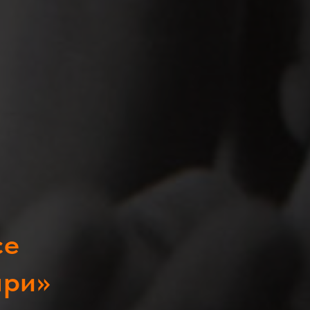
се
при»